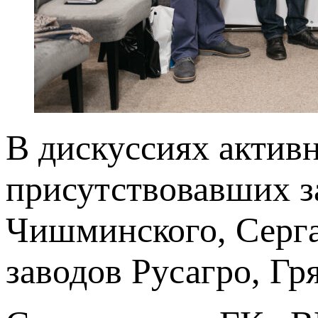
В дискуссиях актив
присутствовавших за
Чишминского, Серга
заводов Русагро, Гр