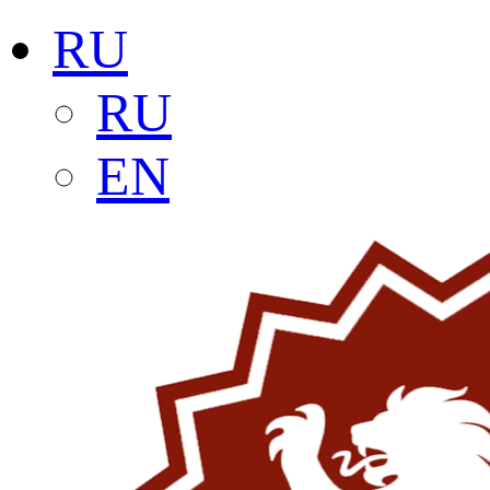
RU
RU
EN